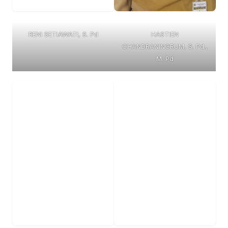
RENI SETIAWATI, S. Pd
HASTIEN
CHANDRANINGRUM, S. Pd.,
M. Pd