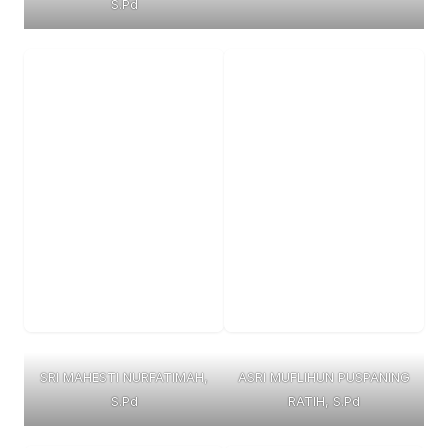
S.Pd
SRI MAHESTI NURFATIMAH,
ASRI MUFLIHUN PUSPANING
S.Pd
RATIH, S.Pd