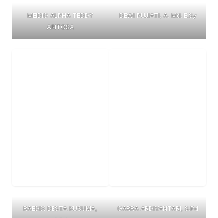
MEIDIO ALPHA TEDDY
DEWI PUJIATI, A. Md. E.Sy
ARITOSA
RAEDIX DESTA KUSUMA,
GARRA ARDIYANTARI, S.Pd