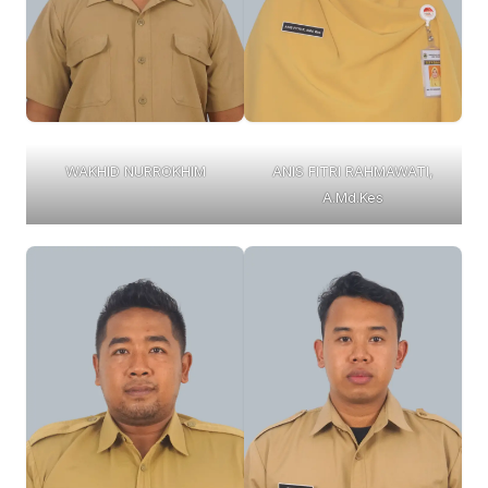
WAKHID NURROKHIM
ANIS FITRI RAHMAWATI,
A.Md.Kes